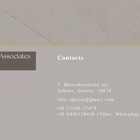
Contacts
 legal problems
7, Mavrokordatou str,
Athens, Greece, 10678
info.ignlaw@gmail.com
+30 21100-17479
+30 6936129658 (Viber, WhatsApp