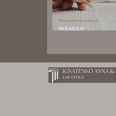
Μεταναστευτικό Δίκαιο
ΒΕΒΑΙΩΣΗ
ΑΦΙΞΟΑΝΑΧΩΡΗΣΕΩΝ
Ελλάδα | Αθήνα | Δικηγόρος | Ρωσόφωνος νομικός στην Ελλάδα | Δικηγόρος που μιλά ρωσικά | Ρωσόφων
Digital nomads στην Ελλάδα | Ψηφιακοί νομάδες στην Ελλάδα | Ρωσόφωνος συμβολαιογράφος | Έκδοση
Get the best solutions to your