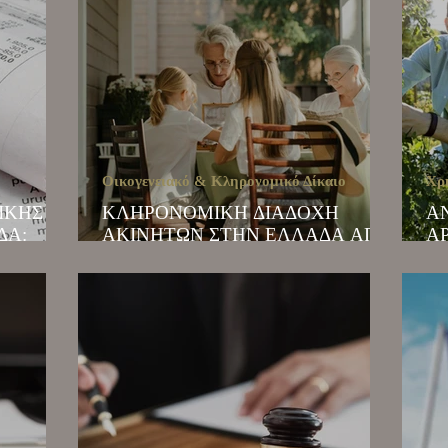
Οικογενειακό & Κληρονομικό Δίκαιο
Χρ
ΙΚΗΣ
ΚΛΗΡΟΝΟΜΙΚΗ ΔΙΑΔΟΧΗ
Α
ΔΑ:
ΑΚΙΝΗΤΩΝ ΣΤΗΝ ΕΛΛΑΔΑ ΑΠΟ
Α
ΑΛΛΟΔΑΠΟΥΣ
Γ
ΤΟ