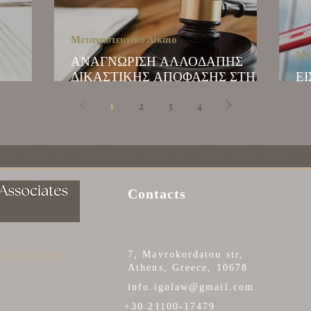
Μεταναστευτικό Δίκαιο
Μετ
ΑΝΑΓΝΩΡΙΣΗ ΑΛΛΟΔΑΠΗΣ
ΔΙΚΑΣΤΙΚΗΣ ΑΠΟΦΑΣΗΣ ΣΤΗΝ
Ε
ΕΛΛΑΔΑ
Κ
1
2
3
4
ος δικηγόρος στην Αθήνα | Δικηγόρος για Ουκρανούς στην Ελλάδα | Νομική υποστήριξη για Ρώσους | Άδεια διαμονής στην Ελλάδα | Μετανάστευση στην Ελλάδα | Ανανέωση άδειας διαμονής 
 πληρεξουσίου | Αγορά ακινήτου στην Ελλάδα | Νομική υποστήριξη αγοράς ακινήτου | Δικηγόρος ακινήτων | ΑΦΜ | AMKA | ΑΦΜ στην Ελλάδα | Άνοιγμα τραπεζικού λογαριασμού στην Ελλ
Contacts
 legal problems
7, Mavrokordatou str,
Athens, Greece, 10678
info.ignlaw@gmail.com
+30 21100-17479