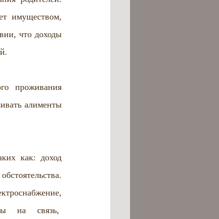
ет  имуществом, 
ии, что доходы 
й.
го проживания 
ивать алименты 
ких как: доход 
обстоятельства. 
троснабжение, 
ы на связь,  