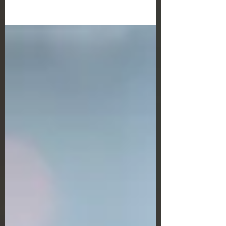
прозрачного финансового регулирования. На смену
этому подходу приходит единое европейское и
национальное правовое регулирование, которое
последовательно интегрирует криптоактивы и
криптовалюты в общую систему налогового учёта,
контроля доходов и налогообложения. В Греции
данный процесс связан с адаптацией налогового
законодательства к европейской директиве DAC-8,
применением регламента MiCA (M