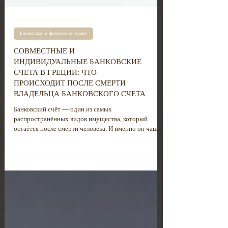
Банковское и финансовое право
СОВМЕСТНЫЕ И
ИНДИВИДУАЛЬНЫЕ БАНКОВСКИЕ
СЧЕТА В ГРЕЦИИ: ЧТО
ПРОИСХОДИТ ПОСЛЕ СМЕРТИ
ВЛАДЕЛЬЦА БАНКОВСКОГО СЧЕТА
Банковский счёт — один из самых
распространённых видов имущества, который
остаётся после смерти человека. И именно он чаще
всего становится источником первых и самых
острых вопросов для наследников: кому
принадлежат деньги, как их получить, что
происходит в случае совместного счёта и могут ли
наследники защитить свои права в суде, если доступ
к средствам был ограничен или нарушен.