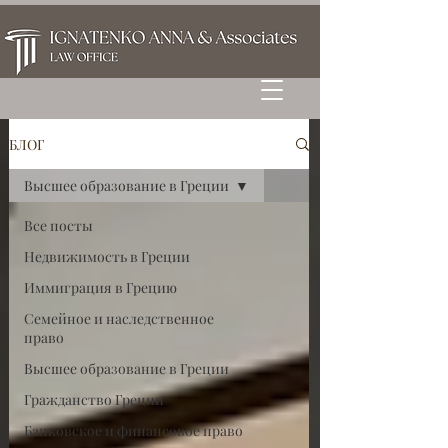
БЛОГ
Высшее образование в Греции
Все посты
Недвижимость в Греции
Иммиграция в Грецию
Семейное и наследственное
право
Высшее образование в Греции
Гражданство Греции
Банковское и финансовое право