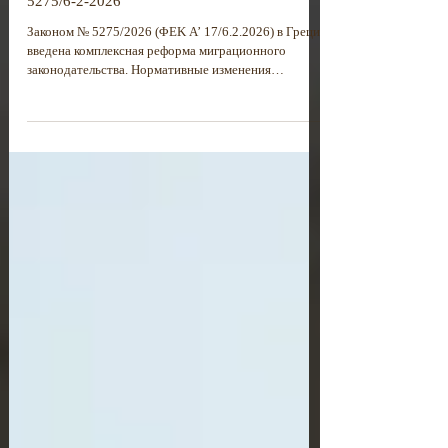
Иммиграция в Грецию
НОВЫЙ МИГРАЦИОННЫЙ ЗАКОН №
5275/6-2-2026
Законом № 5275/2026 (ΦΕΚ Α’ 17/6.2.2026) в Греции
введена комплексная реформа миграционного
законодательства. Нормативные изменения
направлены на систематизацию и перевод процедур
в электронный формат, укрепление правового
режима легальной миграции, а также существенное
ужесточение мер против незаконного пребывания на
территории страны.