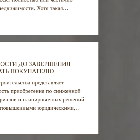
недвижимости. Хотя такая
ой, субаренда несёт в себе
но если не соблюдаются условия,
енды.
ОСТИ ДО ЗАВЕРШЕНИЯ
НАТЬ ПОКУПАТЕЛЮ
роительства представляет
ость приобретения по сниженной
ериалов и планировочных решений.
 с повышенными юридическими,
то требует тщательной проверки
за условий договора, а также
вождения на всех этапах сделки