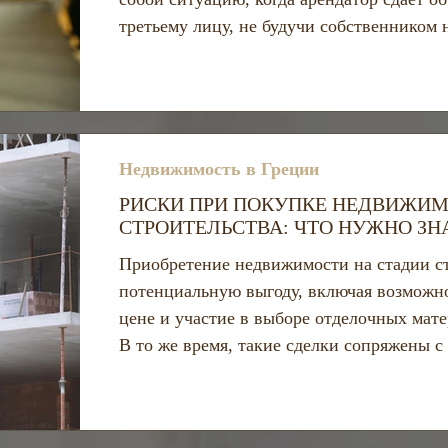
третьему лицу, не будучи собственником 
практика может быть экономически выгодн
значительные юридические риски, особен
предусмотренные законом и договором ар
Недвижимость в Греции
РИСКИ ПРИ ПОКУПКЕ НЕДВИЖИМ
СТРОИТЕЛЬСТВА: ЧТО НУЖНО З
Приобретение недвижимости на стадии ст
потенциальную выгоду, включая возможн
цене и участие в выборе отделочных мат
В то же время, такие сделки сопряжены
техническими и финансовыми рисками, ч
правоустанавливающих документов, анали
квалифицированного юридического сопро