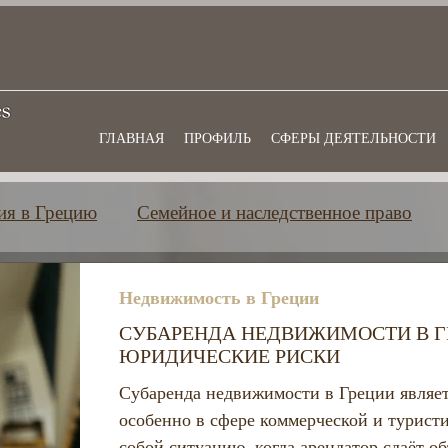
ГЛАВНАЯ
ПРОФИЛЬ
СФЕРЫ ДЕЯТЕЛЬНОСТИ
ия в Грецию
Семейное и наследственное право
Греции
Банковское и финансовое право
Коммер
Недвижимость в Греции
СУБАРЕНДА НЕДВИЖИМОСТИ В Г
ЮРИДИЧЕСКИЕ РИСКИ
Субаренда недвижимости в Греции являет
особенно в сфере коммерческой и турист
собой ситуацию, когда арендатор сдаёт о