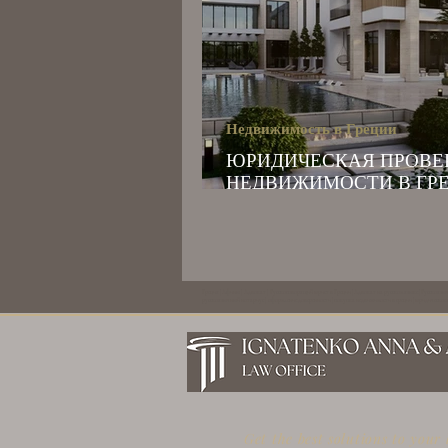
Недвижимость в Греции
ЮРИДИЧЕСКАЯ ПРОВЕ
НЕДВИЖИМОСТИ В ГРЕ
ЗАЧЕМ ОНА НУЖНА И Ч
НЕЁ ВХОДИТ
Греция | Афины | Адвокат | Русскоговорящий юрист в Греции | Адвокат на русском языке | Русскоязыч
русскоязычный нотариус | оформление доверенности | покупка недвижимости в греции | юридическое 
Get the best solutions to your