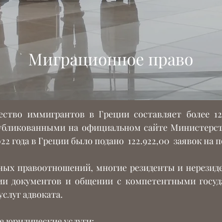
Миграционное право
чество иммигрантов в Греции составляет более 
убликованными на официальном сайте Министерс
022 года в Греции было подано 122.922,00 заявок на
ных правоотношений, многие резиденты и нерезид
и документов и общении с компетентными госуд
услуг адвоката.
 юридические услуги: