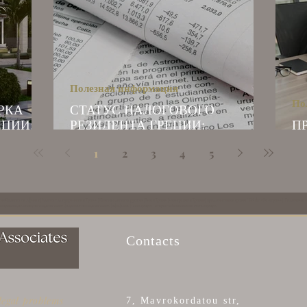
Полезная информация
По
РКА
СТАТУС НАЛОГОВОГО
ЦИИ:
РЕЗИДЕНТА ГРЕЦИИ:
П
ТО В
ПРАВОВОЕ РЕГУЛИРОВАНИЕ И
Р
1
2
3
4
5
ПОСЛЕДСТВИЯ
ный адвокат в Афинах | Адвокат для украинцев в Греции | Помощь адвоката русским | Внж в Греции | иммиграция в Грецию| продление внж в греции | Golden visa в греции| Голден виза в 
сопровождение покупки недвижимости | адвокат по недвижимости | афм |амка | инн в греции | открытие банковского счета в греции
Contacts
 legal problems
7, Mavrokordatou str,