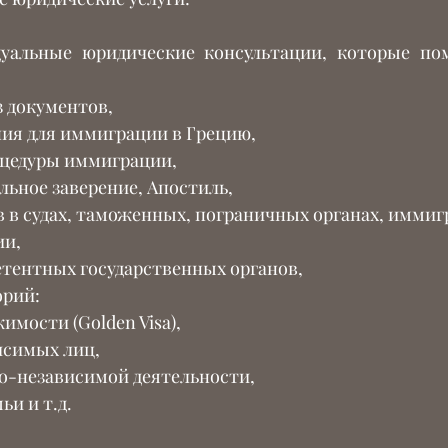
уальные юридические консультации, которые пом
 документов,
ия для иммиграции в Грецию,
оцедуры иммиграции,
льное заверение, Апостиль,
 в судах, таможенных, пограничных органах, иммигр
ии,
тентных государственных органов,
орий:
имости (Golden Visa),
исимых лиц,
о-независимой деятельности,
и и т.д.