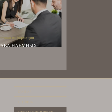
лезная информация
РАВА НАЕМНЫХ
АБОТНИКОВ В ГРЕЦИИ
Греции | Золотая виза в греции | digital nomads в Греции | цифровые кочевники в греции |
ГЛАВНАЯ
ПРОФИЛЬ