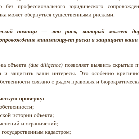
Полезная информация
о без профессионального юридического сопровожден
лка может обернуться существенными рисками.
еской помощи — это риск, который может доро
сопровождение минимизирует риски и защищает ваши
ка объекта 
(due diligence)
 позволяет выявить скрытые п
а и защитить ваши интересы. Это особенно критично 
бственности связано с рядом правовых и бюрократическ
ческую проверку:
обственности;
ской истории объекта;
менений и ограничений;
 государственным кадастром;