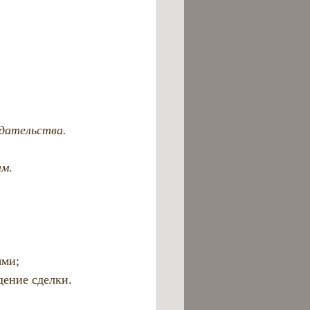
дательства.
ам.
ями;
дение сделки.