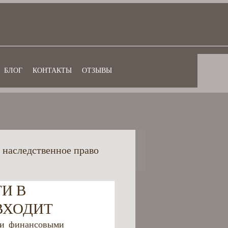
БЛОГ
КОНТАКТЫ
ОТЗЫВЫ
 наследственное право
И В
ансовое право
 ВХОДИТ
и финансовыми 