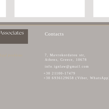
Contacts
 legal problems
7, Mavrokordatou str,
Athens, Greece, 10678
ВИД НА ЖИТЕЛЬСТВО
ПОК
info.ignlaw@gmail.com
(ВНЖ) В ГРЕЦИИ ДЛЯ
НЕД
+30 21100-17479
ФИНАНСОВО
ГРЕ
+30 6936129658 (Viber, WhatsApp
НЕЗАВИСИМЫХ ЛИЦ
ИНС