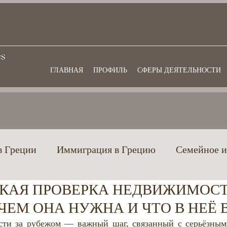
ГЛАВНАЯ
ПРОФИЛЬ
СФЕРЫ ДЕЯТЕЛЬНОСТИ
в Греции
Иммиграция в Грецию
Семейное и
КАЯ ПРОВЕРКА НЕДВИЖИМОСТ
еции
Гражданство Греции
Банковское и фин
АЧЕМ ОНА НУЖНА И ЧТО В НЕЁ
ти за рубежом — важный шаг, связанный с серьёзным