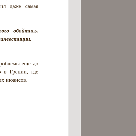
ия даже самая 
го обойтись. 
 инвестиции.
роблемы ещё до 
в Греции, где 
их нюансов.