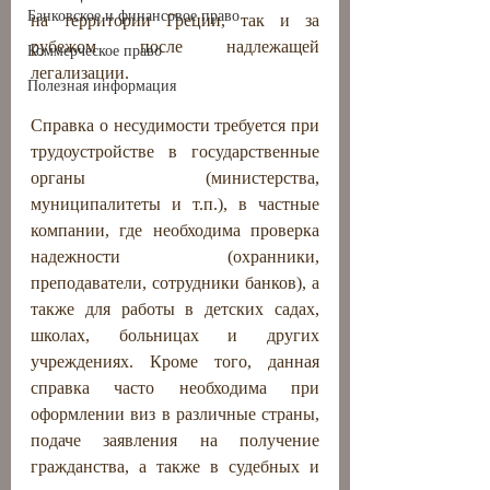
Банковское и финансовое право
на территории Греции, так и за 
рубежом после надлежащей 
Коммерческое право
легализации.
Полезная информация
Справка о несудимости требуется при 
трудоустройстве в государственные 
органы (министерства, 
муниципалитеты и т.п.), в частные 
компании, где необходима проверка 
надежности (охранники, 
преподаватели, сотрудники банков), а 
также для работы в детских садах, 
школах, больницах и других 
учреждениях. Кроме того, данная 
справка часто необходима при 
оформлении виз в различные страны, 
подаче заявления на получение 
гражданства, а также в судебных и 