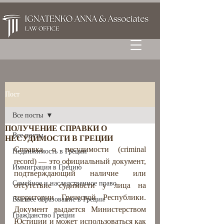
Пост
Все посты
ПОЛУЧЕНИЕ СПРАВКИ О
Все посты
НЕСУДИМОСТИ В ГРЕЦИИ
Справка о несудимости (criminal 
Недвижимость в Греции
record) — это официальный документ, 
Иммиграция в Грецию
подтверждающий наличие или 
Семейное и наследственное право
отсутствие судимости у лица на 
территории Греческой Республики. 
Высшее образование в Греции
Документ выдается Министерством 
Гражданство Греции
Юстиции и может использоваться как 