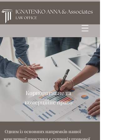
Корпоративне та
комерційне право
Одним із основних напрямків нашої
юридичної практики є супровід правової