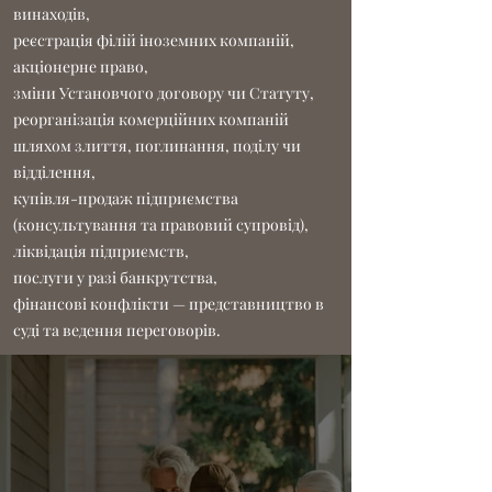
винаходів,
реєстрація філій іноземних компаній,
акціонерне право,
зміни Установчого договору чи Статуту,
реорганізація комерційних компаній
шляхом злиття, поглинання, поділу чи
відділення,
купівля-продаж підприємства
(консультування та правовий супровід),
ліквідація підприємств,
послуги у разі банкрутства,
фінансові конфлікти — представництво в
суді та ведення переговорів.