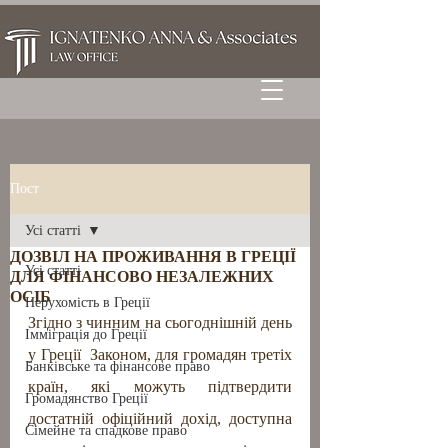
Пост
Усі статті
ДОЗВІЛ НА ПРОЖИВАННЯ В ГРЕЦІЇ
Усі статті
ДЛЯ ФІНАНСОВО НЕЗАЛЕЖНИХ
ОСІБ
Нерухомість в Греції
Згідно з чинним на сьогоднішній день 
Імміграція до Греції
у Греції  Законом, для громадян третіх 
Банківське та фінансове право
країн, які можуть підтвердити 
Громадянство Греції
достатній офіційний дохід, доступна 
Сімейне та спадкове право