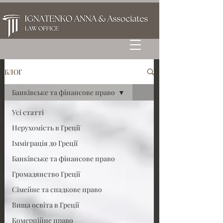
БЛОГ
Банківське та фінансове право
Усі статті
Нерухомість в Греції
Імміграція до Греції
Банківське та фінансове право
Громадянство Греції
Сімейне та спадкове право
Вища освіта в Греції
Комерційне право