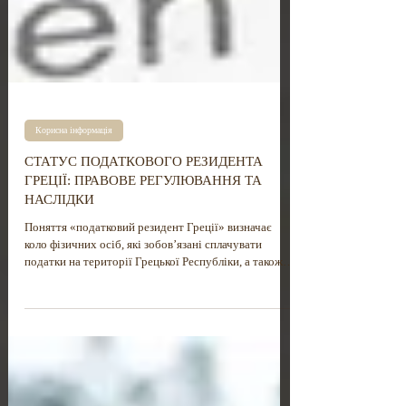
Корисна інформація
СТАТУС ПОДАТКОВОГО РЕЗИДЕНТА
ГРЕЦІЇ: ПРАВОВЕ РЕГУЛЮВАННЯ ТА
НАСЛІДКИ
Поняття «податковий резидент Греції» визначає
коло фізичних осіб, які зобов’язані сплачувати
податки на території Грецької Республіки, а також
порядок оподаткування їхніх доходів, отриманих як
із джерел всередині країни, так і за її межами. Цей
статус має вирішальне значення для осіб, які
постійно проживають у Греції або здійснюють
економічну діяльність на її території та за кордоном,
і визначає їхні податкові зобов’язання відповідно до