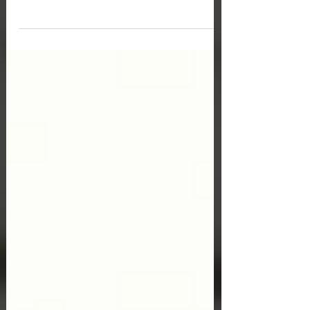
ШОПІНГУ
З кожним роком все більше людей віддають перевагу
онлайн-шопінгу. Це зручно, оскільки здійснювати
покупки можна цілодобово і в будь-якому мі