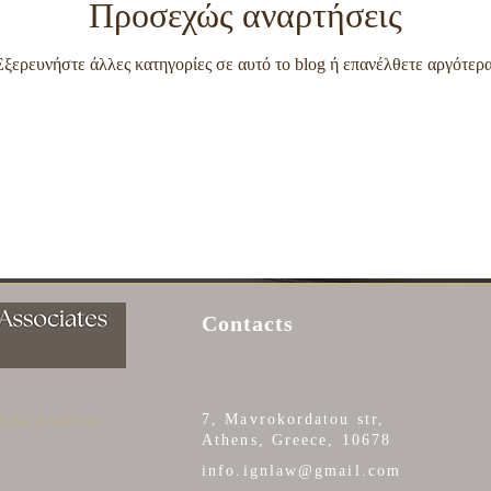
Προσεχώς αναρτήσεις
Εξερευνήστε άλλες κατηγορίες σε αυτό το blog ή επανέλθετε αργότερα
Contacts
 legal problems
7, Mavrokordatou str,
Athens, Greece, 10678
info.ignlaw@gmail.com