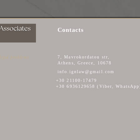
Contacts
 legal problems
7, Mavrokordatou str,
Athens, Greece, 10678
info.ignlaw@gmail.com
+30 21100-17479
+30 6936129658 (Viber, WhatsApp