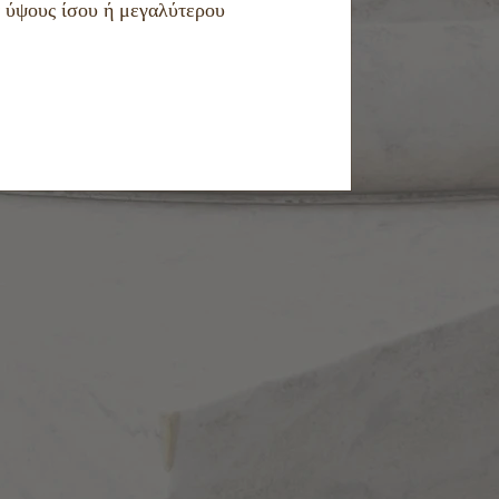
ά ύψους ίσου ή μεγαλύτερου