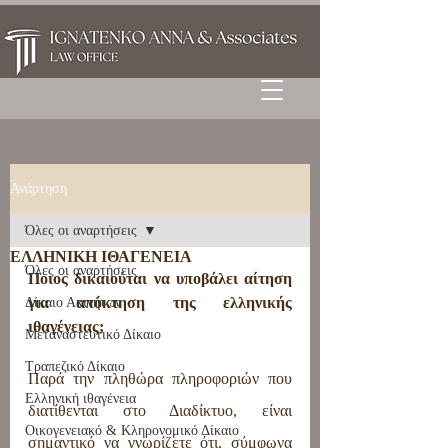
Ανάρτηση
Όλες οι αναρτήσεις
ΕΛΛΗΝΙΚΗ ΙΘΑΓΕΝΕΙΑ
Όλες οι αναρτήσεις
Ποιος δικαιούται να υποβάλει αίτηση 
για απόκτηση της ελληνικής 
Δίκαιο Ακινήτων
ιθαγένειας;
Μεταναστευτικό Δίκαιο
Τραπεζικό Δίκαιο
Παρά την πληθώρα πληροφοριών που 
Ελληνική ιθαγένεια
διατίθενται στο Διαδίκτυο, είναι 
Οικογενειακό & Κληρονομικό Δίκαιο
σημαντικό να γνωρίζετε ότι, σύμφωνα 