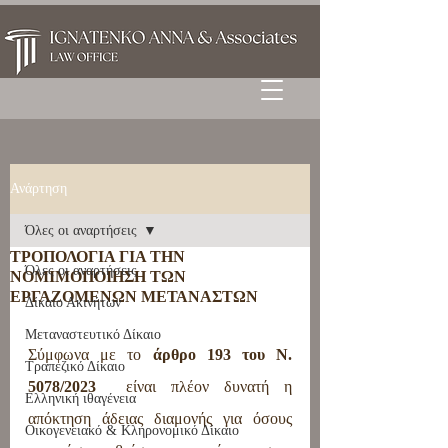
Ανάρτηση
Όλες οι αναρτήσεις
ΤΡΟΠΟΛΟΓΙΑ ΓΙΑ ΤΗΝ
Όλες οι αναρτήσεις
ΝΟΜΙΜΟΠΟΙΗΣΗ ΤΩΝ
ΕΡΓΑΖΟΜΕΝΩΝ ΜΕΤΑΝΑΣΤΩΝ
Δίκαιο Ακινήτων
Μεταναστευτικό Δίκαιο
Σύμφωνα με το 
άρθρο 193 του Ν. 
Τραπεζικό Δίκαιο
5078/2023
  είναι πλέον δυνατή η 
Ελληνική ιθαγένεια
απόκτηση άδειας διαμονής για όσους 
Οικογενειακό & Κληρονομικό Δίκαιο