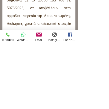
σύμφωνα με το άρθρο 193 του Ν. 
5078/2023, να υποβάλλουν στην 
αρμόδια υπηρεσία της Αποκεντρωμένης 
Διοίκησης γραπτά αποδεικτικά στοιχεία 
για την έναρξη της απασχόλησής τους.
Телефон
WhatsApp
Email
Instagram
Facebook
- Οι διατάξεις του άρθρου 193 του Ν. 
5078/2023 παρέχουν τη δυνατότητα 
στους υπηκόους τρίτων χωρών που 
έχουν υποβάλει αίτηση για άδεια 
διαμονής για εξαιρετικούς λόγους, να 
υποβάλουν νέα αίτηση για αλλαγή 
κατηγορίας σε άδεια διαμονής σύμφωνα 
με το άρθρο 193.