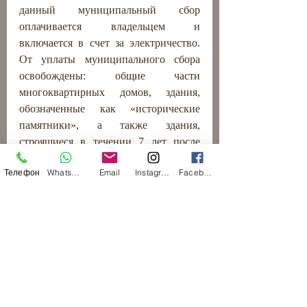
данный муниципальный сбор 
оплачивается владельцем и 
включается в счет за электричество. 
От уплаты муниципального сбора 
освобождены: общие части  
многоквартирных домов, здания, 
обозначенные как «исторические 
памятники», а также здания, 
строящиеся в течении 7 лет после 
выдачи разрешения на их 
Телефон
WhatsApp
Email
Instagram
Facebook
строительство.
Специальный налог на 
недвижимость (статья 15 Закона 
3091/2002)
Специальный налог на недвижимость 
не распространяется на физических 