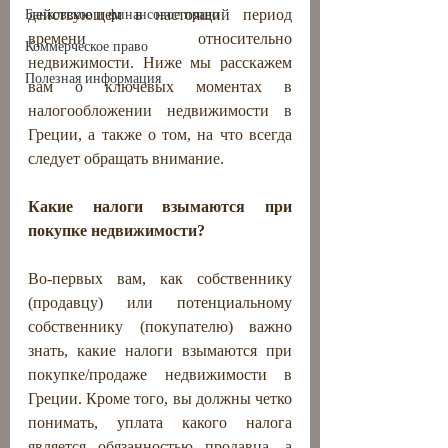
действующем в настоящий период 
Банковское и финансовое право
времени относительно 
Коммерческое право
недвижимости. Ниже мы расскажем 
Полезная информация
вам о ключевых моментах в 
налогообложении недвижимости в 
Греции, а также о том, на что всегда 
следует обращать внимание.
Какие налоги взымаются при 
покупке недвижимости?
Во-первых вам, как собственнику 
(продавцу) или потенциальному 
собственнику (покупателю) важно 
знать, какие налоги взымаются при 
покупке/продаже недвижимости в 
Греции. Кроме того, вы должны четко 
понимать, уплата какого налога 
является обязанностью продавца, а 