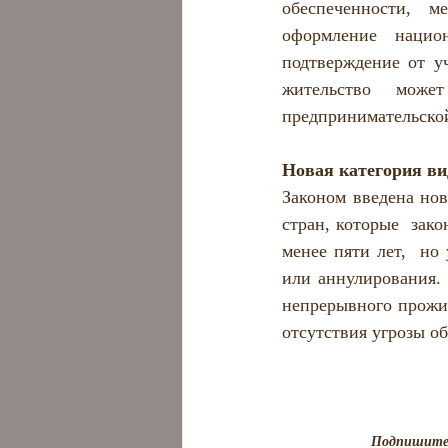
обеспеченности, м
оформление национ
подтверждение от у
жительство може
предпринимательской
Новая категория ви
Законом введена нов
стран, которые  зак
менее пяти лет,  но
или аннулирования. 
непрерывного прожив
отсутствия угрозы о
Подпишитес