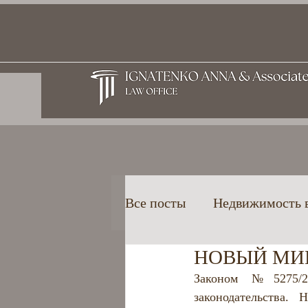
Все посты
Недвижимость 
НОВЫЙ МИГ
Высшее образование в Гр
Законом №5275/2
законодательства.