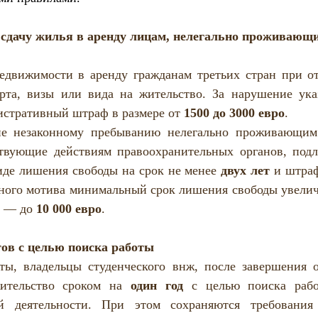
 сдачу жилья в аренду лицам, нелегально проживающи
едвижимости в аренду гражданам третьих стран при от
рта, визы или вида на жительство. За нарушение указ
стративный штраф в размере от 
1500 до 3000 евро
. 
ие незаконному пребыванию 
нелегально проживающим 
твующие действиям правоохранительных органов, подл
иде лишения свободы на срок не менее 
двух лет
 и штраф
ного мотива минимальный срок лишения свободы увелич
а — до 
10 000 евро
. 
ов с целью поиска работы
ты, владельцы студенческого внж, после завершения о
ительство сроком на 
один год
 с целью поиска рабо
ой деятельности. При этом сохраняются требования