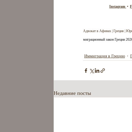
Instagram 
 •  
F
Адвокат в Афинах | Греция | Юри
миграционный закон Греции 202
Иммиграция в Грецию
Недавние посты