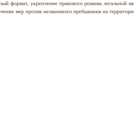
Полезная информация
ный формат, укрепление правового режима легальной миг
чение мер против незаконного пребывания на территори