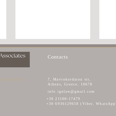
Contacts
 legal problems
7, Mavrokordatou str,
Athens, Greece, 10678
ВИД НА ЖИТЕЛЬСТВО
ВНЖ
info.ignlaw@gmail.com
ДОЛГОСРОЧНОГО
КОЧЕ
+30 21100-17479
РЕЗИДЕНТА
Noma
+30 6936129658 (Viber, WhatsApp