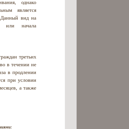
ания, однако 
ным является 
 Данный вид на 
 или начала 
раждан третьих 
о в течении не 
аза в продлении 
ся при условии 
есяцев, 
а также 
ниями: 