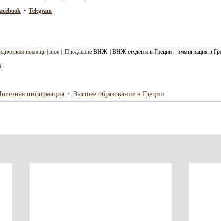
acebook
  •  
Telegram
дическая помощь | внж |  
Продление ВНЖ  | ВНЖ студента в Греции |  иммиграция в Гр
6
Полезная информация
Высшее образование в Греции