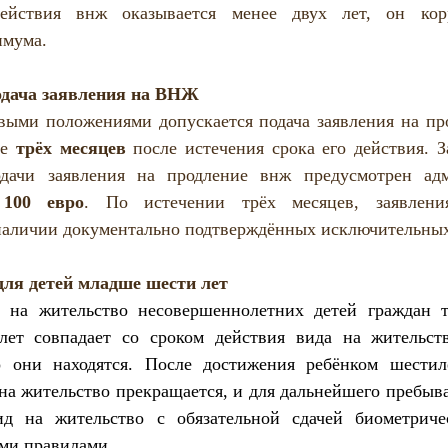
действия внж 
оказывается менее двух лет, он корр
имума.
одача заявления на ВНЖ
выми положениями допускается подача заявления на про
е 
трёх месяцев
 после истечения срока его действия. З
одачи заявления на продление внж предусмотрен адм
 
100 евро
. По истечении трёх месяцев, заявлени
наличии документально подтверждённых исключительных
для детей младше шести лет
 на жительство несовершеннолетних детей граждан тр
лет совпадает со сроком действия вида на жительств
 они находятся. После достижения ребёнком шестилет
 на жительство прекращается, и для дальнейшего пребыва
д на жительство с обязательной сдачей биометриче
ми правилами.