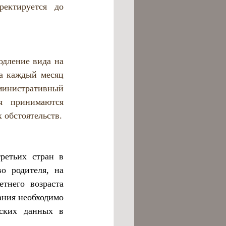
ектируется до 
дление вида на 
а каждый месяц 
инистративный 
я принимаются 
 обстоятельств.
етьих стран в 
о родителя, на 
него возраста 
ния необходимо 
ских данных в 