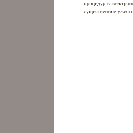
Коммерческое право
процедур в электрон
существенное ужесто