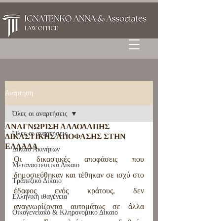
Ανάρτηση
Όλες οι αναρτήσεις
ΑΝΑΓΝΩΡΙΣΗ ΑΛΛΟΔΑΠΗΣ
Όλες οι αναρτήσεις
ΔΙΚΑΣΤΙΚΗΣ ΑΠΟΦΑΣΗΣ ΣΤΗΝ
ΕΛΛΑΔΑ
Δίκαιο Ακινήτων
Οι δικαστικές αποφάσεις που 
Μεταναστευτικό Δίκαιο
δημοσιεύθηκαν και τέθηκαν σε ισχύ στο 
Τραπεζικό Δίκαιο
έδαφος ενός κράτους, δεν 
Ελληνική ιθαγένεια
αναγνωρίζονται αυτομάτως σε άλλα 
Οικογενειακό & Κληρονομικό Δίκαιο