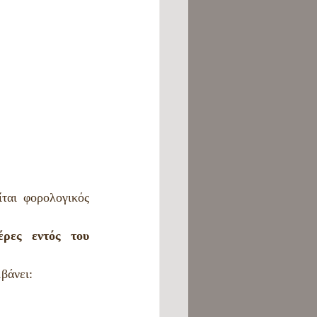
αι φορολογικός 
ρες εντός του 
μβάνει: