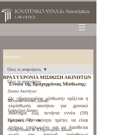
Ανάρτηση
Όλες οι αναρτήσεις
ΒΡΑΧΥΧΡΟΝΙΑ ΜΙΣΘΩΣΗ ΑΚΙΝΗΤΩΝ
Όλες οι αναρτήσεις
Έννοια της Βραχυχρόνιας Μίσθωσης:
Δίκαιο Ακινήτων
Ως «βραχυχρόνια μίσθωση» ορίζεται η 
Μεταναστευτικό Δίκαιο
εκμίσθωση ακινήτου για χρονικό 
Τραπεζικό Δίκαιο
διάστημα έως πενήντα εννέα (59) 
ημερών. Το ακίνητο πρέπει να είναι 
Ελληνική ιθαγένεια
πλήρως επιπλωμένο και να διατίθεται 
Οικογενειακό & Κληρονομικό Δίκαιο
χωρίς την παροχή πρόσθετων 