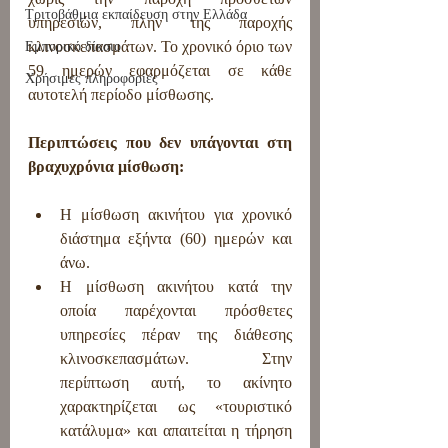
Τριτοβάθμια εκπαίδευση στην Ελλάδα
υπηρεσιών, πλην της παροχής 
κλινοσκεπασμάτων. Το χρονικό όριο των 
Εμπορικό δίκαιο
59 ημερών εφαρμόζεται σε κάθε 
Χρήσιμες πληροφορίες
αυτοτελή περίοδο μίσθωσης.
Περιπτώσεις που δεν υπάγονται στη 
βραχυχρόνια μίσθωση:
Η μίσθωση ακινήτου για χρονικό 
διάστημα εξήντα (60) ημερών και 
άνω.
Η μίσθωση ακινήτου κατά την 
οποία παρέχονται πρόσθετες 
υπηρεσίες πέραν της διάθεσης 
κλινοσκεπασμάτων. Στην 
περίπτωση αυτή, το ακίνητο 
χαρακτηρίζεται ως «τουριστικό 
κατάλυμα» και απαιτείται η τήρηση 