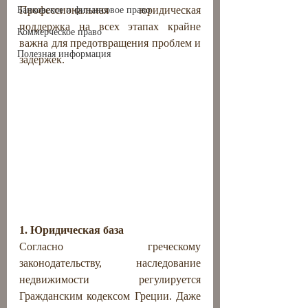
Профессиональная юридическая 
Банковское и финансовое право
поддержка на всех этапах крайне 
Коммерческое право
важна для предотвращения проблем и 
Полезная информация
задержек.
1. Юридическая база
Согласно греческому 
законодательству, наследование 
недвижимости регулируется 
Гражданским кодексом Греции. Даже 