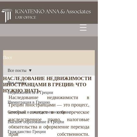
Пост
Все посты
НАСЛЕДОВАНИЕ НЕДВИЖИМОСТИ
Все посты
ИНОСТРАНЦАМИ В ГРЕЦИИ: ЧТО
НУЖНО ЗНАТЬ
Недвижимость в Греции
Наследование недвижимости в 
Иммиграция в Грецию
Греции иностранцами — это процесс, 
который сочетает в себе греческое 
Семейное и наследственное право
наследственное право, налоговые 
Высшее образование в Греции
обязательства и оформление перехода 
Гражданство Греции
прав собственности. 