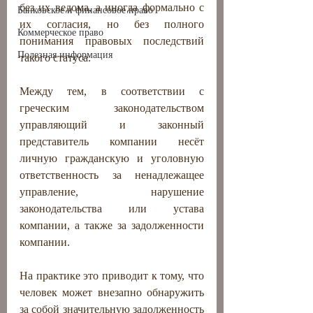
без их ведома, а иногда формально с 
Банковское и финансовое право
их согласия, но без полного 
Коммерческое право
понимания правовых последствий 
Полезная информация
такого статуса.
Между тем, в соответствии с 
греческим законодательством 
управляющий и законный 
представитель компании несёт 
личную гражданскую и уголовную 
ответственность за ненадлежащее 
управление, нарушение 
законодательства или устава 
компании, а также за задолженности 
компании.
На практике это приводит к тому, что 
человек может внезапно обнаружить 
за собой значительную задолженность 