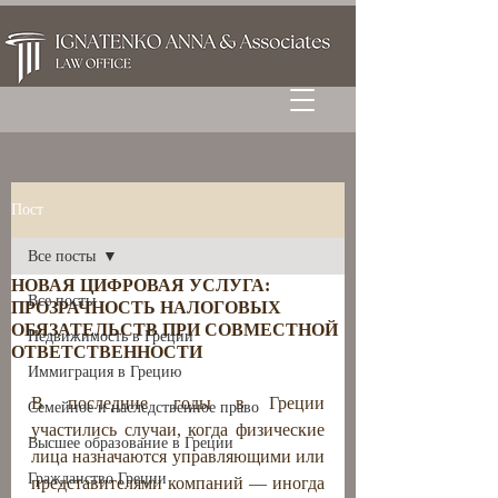
Пост
Все посты
НОВАЯ ЦИФРОВАЯ УСЛУГА:
Все посты
ПРОЗРАЧНОСТЬ НАЛОГОВЫХ
ОБЯЗАТЕЛЬСТВ ПРИ СОВМЕСТНОЙ
Недвижимость в Греции
ОТВЕТСТВЕННОСТИ
Иммиграция в Грецию
В последние годы в Греции 
Семейное и наследственное право
участились случаи, когда физические 
Высшее образование в Греции
лица назначаются управляющими или 
Гражданство Греции
представителями компаний — иногда 