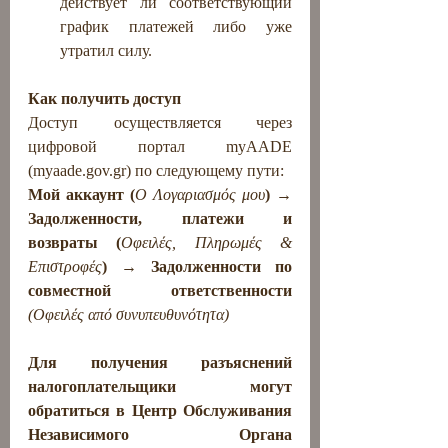
действует ли соответствующий 
график платежей либо уже 
утратил силу.
Как получить доступ
Доступ осуществляется через 
цифровой портал myAADE 
(
myaade.gov.gr
) по следующему пути:
Мой аккаунт (
Ο Λογαριασμός μου
) → 
Задолженности, платежи и 
возвраты (
Οφειλές, Πληρωμές & 
Επιστροφές
) → Задолженности по 
совместной ответственности 
(Οφειλές από συνυπευθυνότητα)
Для получения разъяснений 
налогоплательщики могут 
обратиться в Центр Обслуживания 
Независимого Органа 