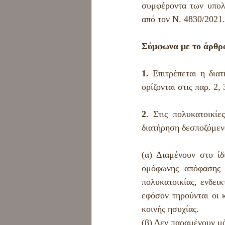
Εμπορικό δίκαιο
Χρήσι
συμφέροντα των υπολο
από τον Ν. 4830/2021.
Σύμφωνα με το άρθρο
1. 
Επιτρέπεται η δια
ορίζονται στις παρ. 2, 
2
. Στις πολυκατοικίε
διατήρηση δεσποζόμεν
(α) Διαμένουν στο ίδ
ομόφωνης απόφασης τ
πολυκατοικίας, ενδει
εφόσον τηρούνται οι κ
κοινής ησυχίας.
(β) Δεν παραμένουν μό