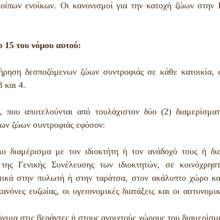
μες πληροφορίες
ίπων ενοίκων. Οι κανονισμοί για την κατοχή ζώων στην Ε
 15 του νόμου
αυτού:
τήρηση δεσποζόμενων ζώων συντροφιάς σε κάθε κατοικία,
3 και 4.
ς, που αποτελούνται από τουλάχιστον δύο (2) διαμερίσματα
ων ζώων συντροφιάς εφόσον:
ιο διαμέρισμα με τον ιδιοκτήτη ή τον ανάδοχό τους ή δια
ης Γενικής Συνέλευσης των ιδιοκτητών, σε κοινόχρηστ
κτικά στην πυλωτή ή στην ταράτσα, στον ακάλυπτο χώρο και
ανόνες ευζωίας, οι υγειονομικές διατάξεις και οι αστυνομικέ
νιμα στις βεράντες ή στους ανοιχτούς χώρους του διαμερίσμ