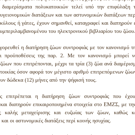
διαμερίσματα πολυκατοικιών τελεί υπό την επιφύλαξη τ
υγειονομικών διατάξεων και των αστυνομικών διατάξεων περ
σκύλους ή γάτες, έχουν σημανθεί, καταγραφεί και διατηρούν 
υμπεριλαμβανομένου του ηλεκτρονικού βιβλιαρίου του ζώου
γορευθεί η διατήρηση ζώων συντροφιάς με τον κανονισμό της
ι προϋποθέσεις της παρ. 2. Με τον κανονισμό μπορεί να 
ζώων που επιτρέπονται, μέχρι τα τρία (3) ζώα ανά διαμέρισ
τοικίας όσον αφορά τον μέγιστο αριθμό επιτρεπόμενων ζώων
υν δώδεκα (12) μήνες από την ψήφισή τους.
ες επιτρέπεται η διατήρηση ζώων συντροφιάς που έχου
και διατηρούν επικαιροποιημένα στοιχεία στο ΕΜΖΣ, με την
ς καλής μεταχείρισης και ευζωίας των ζώων, καθώς κα
 και οι αστυνομικές διατάξεις περί κοινής ησυχίας.