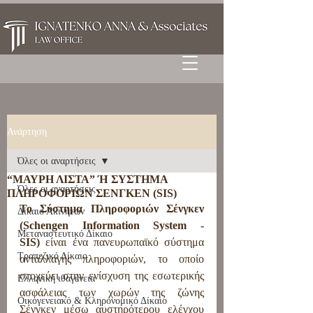
Ανάρτηση
Όλες οι αναρτήσεις
“ΜΑΥΡΗ ΛΙΣΤΑ” Ή ΣΥΣΤΗΜΑ
Όλες οι αναρτήσεις
ΠΛΗΡΟΦΟΡΙΩΝ ΣΕΝΓΚΕΝ (SIS)
Το Σύστημα Πληροφοριών Σένγκεν 
Δίκαιο Ακινήτων
(Schengen Information System - 
Μεταναστευτικό Δίκαιο
SIS)
 είναι ένα πανευρωπαϊκό σύστημα 
Τραπεζικό Δίκαιο
ανταλλαγής πληροφοριών, το οποίο 
στοχεύει στην ενίσχυση της εσωτερικής 
Ελληνική ιθαγένεια
ασφάλειας των χωρών της ζώνης 
Οικογενειακό & Κληρονομικό Δίκαιο
Σένγκεν μέσω αυστηρότερου ελέγχου 