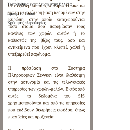
Τριτοβάθμια εκπαίδευση στην Ελλάδα
στα εξωτερικά τους σύνορα. Πρόκειται 
για τη μεγαλύτερη βάση δεδομένων στην 
Εμπορικό δίκαιο
Ευρώπη, στην οποία καταχωρούνται 
Χρήσιμες πληροφορίες
τόσο άτομα που παραβίασαν τους 
κανόνες των χωρών αυτών ή το 
καθεστώς της βίζας τους, όσο και 
αντικείμενα που έχουν κλαπεί, χαθεί ή 
υπεξαιρεθεί παράνομα.
Η πρόσβαση στο Σύστημα 
Πληροφοριών Σένγκεν είναι διαθέσιμη 
στην αστυνομία και τις τελωνειακές 
υπηρεσίες των χωρών-μελών. Εκτός από 
αυτές, τα δεδομένα του SIS 
χρησιμοποιούνται και από τις υπηρεσίες 
που εκδίδουν θεωρήσεις εισόδου, όπως 
πρεσβείες και προξενεία. 