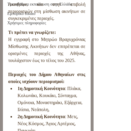
Ακινήτων, και στην επιβολή 
Τριτοβάθμια εκπαίδευση στην Ελλάδα
περιορισμών στη μίσθωση ακινήτων σε 
Εμπορικό δίκαιο
συγκεκριμένες περιοχές.
Χρήσιμες πληροφορίες
Τι πρέπει να γνωρίζετε:
Η εγγραφή στο Μητρώο Βραχυχρόνιας 
Μίσθωσης Ακινήτων δεν επιτρέπεται σε 
ορισμένες περιοχές της Αθήνας, 
τουλάχιστον έως το τέλος του 2025.
Περιοχές του Δήμου Αθηναίων στις 
οποίες ισχύουν περιορισμοί:
1η Δημοτική Κοινότητα
: Πλάκα, 
Κολωνάκι, Κουκάκι, Σύνταγμα, 
Ομόνοια, Μοναστηράκι, Εξάρχεια, 
Ιλίσια, Νεάπολη,
2η Δημοτική Κοινότητα
: Μετς, 
Νέος Κόσμος, Άγιος Αρτέμιος, 
Παγκράτι,