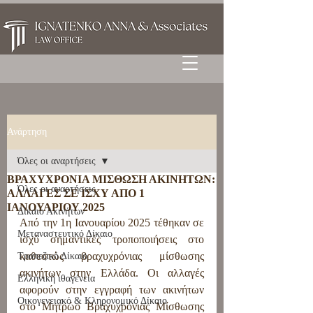
Ανάρτηση
Όλες οι αναρτήσεις
ΒΡΑΧΥΧΡΟΝΙΑ ΜΙΣΘΩΣΗ ΑΚΙΝΗΤΩΝ:
Όλες οι αναρτήσεις
ΑΛΛΑΓΕΣ ΣΕ ΙΣΧΥ ΑΠΟ 1
ΙΑΝΟΥΑΡΙΟΥ 2025
Δίκαιο Ακινήτων
Από την 1η Ιανουαρίου 2025 τέθηκαν σε 
Μεταναστευτικό Δίκαιο
ισχύ σημαντικές τροποποιήσεις στο 
καθεστώς βραχυχρόνιας μίσθωσης 
Τραπεζικό Δίκαιο
ακινήτων στην Ελλάδα. Οι αλλαγές 
Ελληνική ιθαγένεια
αφορούν στην εγγραφή των ακινήτων 
Οικογενειακό & Κληρονομικό Δίκαιο
στο Μητρώο Βραχυχρόνιας Μίσθωσης 