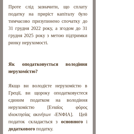
Проте слід зазначити, що сплату 
податку на приріст капіталу було 
тимчасово призупинено спочатку до 
31 грудня 2022 року, а згодом до 31 
грудня 2025 року з метою підтримки 
ринку нерухомості.
Як оподатковується володіння 
нерухомістю?
Якщо ви володієте нерухомістю в 
Греції, ви щороку оподатковуєтеся 
єдиним податком на володіння 
нерухомістю [Ενιαίος φόρος  
ιδιοκτησίας ακινήτων -ΕΝΦΙΑ].  Цей 
податок складається з 
основного
 і 
додаткового
 податку.