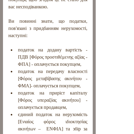
вас несподіванкою.
Ви повинні знати, що податки, 
пов'язані з придбанням нерухомості, 
наступні:
податок на додану вартість - 
ПДВ [Φόρος προστιθέμενης αξίας - 
ΦΠΑ] - оплачується покупцем,
податок на передачу власності 
[Φόρος μεταβίβασης ακινήτου - 
ΦΜΑ]- оплачується покупцем,
податок на приріст капіталу 
[Φόρος υπεραξίας ακινήτου] - 
оплачується продавцем,
єдиний податок на нерухомість 
[Ενιαίος φόρος ιδιοκτησίας 
ακινήτων –  ΕΝΦΙΑ] та збір за 