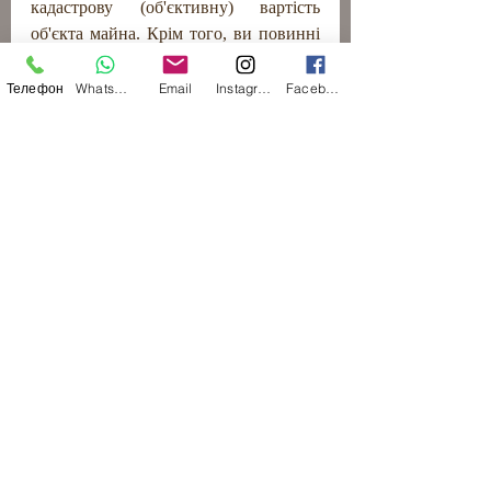
кадастрову (об'єктивну) вартість 
об'єкта майна. Крім того, ви повинні 
знати, що цей муніципальний збір 
оплачується  власником і включається 
Телефон
WhatsApp
Email
Instagram
Facebook
до рахунку за електрику. 
Від сплати муніципального збору 
звільнено: загальні частини  
багатоквартирних будинків, будинки, 
позначені як «історичні пам'ятники»,  
а також будівлі, які будуються 
протягом 7 років після видачі дозволу 
на їх будівництво.
Спеціальний податок на 
нерухомість (стаття 15 Закону 
3091/2002).