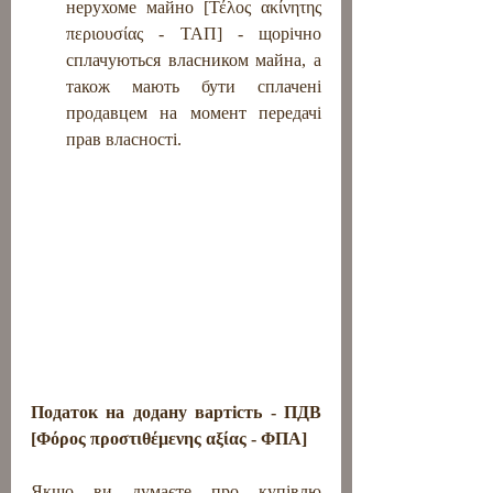
нерухоме майно [Τέλος ακίνητης 
περιουσίας - ΤΑΠ] - щорічно 
сплачуються власником майна, а 
також мають бути сплачені 
продавцем на момент передачі  
прав власності.
Податок на додану вартість - ПДВ 
[Φόρος προστιθέμενης αξίας - ΦΠΑ]  
Якщо ви думаєте про купівлю 