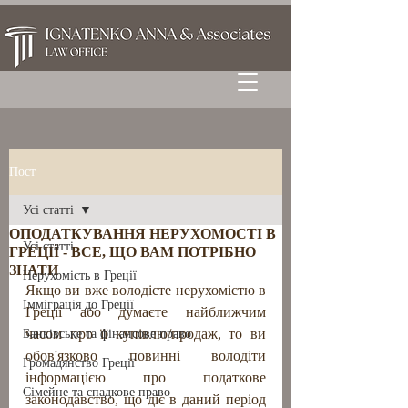
Пост
Усі статті
ОПОДАТКУВАННЯ НЕРУХОМОСТІ В
Усі статті
ГРЕЦІЇ - ВСЕ, ЩО ВАМ ПОТРІБНО
ЗНАТИ
Нерухомість в Греції
Якщо ви вже володієте нерухомістю в 
Імміграція до Греції
Греції або думаєте найближчим  
часом про її купівлю/продаж, то ви 
Банківське та фінансове право
обов'язково повинні володіти 
Громадянство Греції
інформацією про податкове 
Сімейне та спадкове право
законодавство, що діє в даний період 