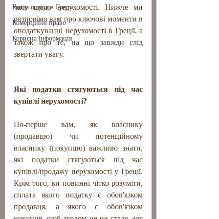
часу щодо нерухомості. Нижче ми 
Вища освіта в Греції
розповімо вам про ключові моменти в 
Комерційне право
оподаткуванні нерухомості в Греції, а 
Корисна інформація
також про те, на що завжди слід 
звертати увагу.
Які податки стягуються під час 
купівлі нерухомості?
По-перше вам, як власнику 
(продавцю) чи потенційному 
власнику (покупцю) важливо знати, 
які податки стягуються під час 
купівлі/продажу нерухомості у Греції. 
Крім того, ви повинні чітко розуміти, 
сплата якого податку є обов'язком 
продавця, а якого є обов'язком 
покупця, щоб згодом це не стало для 