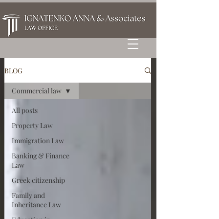
BLOG
Commercial law
All posts
Property Law
Immigration Law
Banking & Finance
Law
Greek citizenship
Family and
Inheritance Law